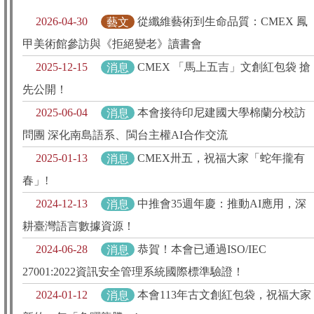
2026-04-30
藝文
從纖維藝術到生命品質：CMEX 鳳
甲美術館參訪與《拒絕變老》讀書會
2025-12-15
消息
CMEX 「馬上五吉」文創紅包袋 搶
先公開！
2025-06-04
消息
本會接待印尼建國大學棉蘭分校訪
問團 深化南島語系、閩台主權AI合作交流
2025-01-13
消息
CMEX卅五，祝福大家「蛇年攏有
春」!
2024-12-13
消息
中推會35週年慶：推動AI應用，深
耕臺灣語言數據資源！
2024-06-28
消息
恭賀！本會已通過ISO/IEC
27001:2022資訊安全管理系統國際標準驗證！
2024-01-12
消息
本會113年古文創紅包袋，祝福大家