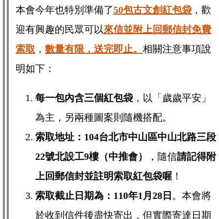
本會今年也特別準備了
50包古文創紅包袋
，歡
迎有興趣的民眾可以
來信並附上回郵信封免費
索取
，
數量有限，送完即止。
相關注意事項說
明如下：
每一包內含三個紅包袋
，以「歲歲平安」
為主，另兩種圖案則隨機搭配。
索取地址：104台北市中山區中山北路三段
22號北設工9樓（中推會）
，隨信
請記得附
上回郵信封並註明索取紅包袋喔
！
索取截止日期為：110年1月28日
。本會將
於收到信件後盡快寄出，但實際寄達日期