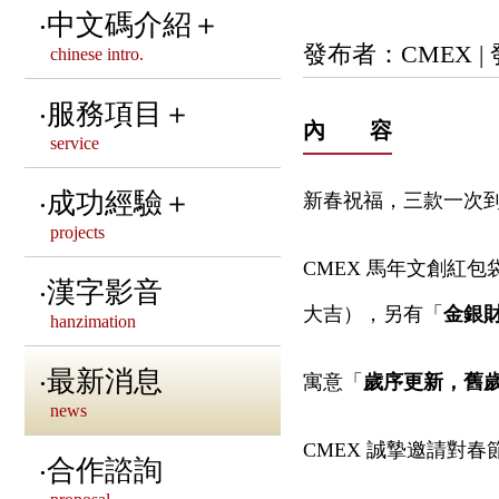
資訊安全政策說明
中文碼介紹＋
董事長 & 副董事長 &
發布者：CMEX |
chinese intro.
隱私權政策聲明
秘書長的話
CNS相關中文碼標準
服務項目＋
內 容
service
歷屆董事會介紹
其他重要之CNS標準
中文共通標準制定
成功經驗＋
新春祝福，三款一次
第十屆董事會介紹
國內外中文碼介紹
projects
中文造字管理服務
CMEX 馬年文創紅
CMEX 卅五 • 有春
國際字元編碼組織介紹
服務客戶
漢字影音
注音調號數位排版
大吉），另有「
金銀
hanzimation
本會法律顧問
標準字型介紹
中文網站建置
語文相關系統建置
最新消息
寓意「
歲序更新，舊
聯絡我們
news
漢字相關活動推廣
CMEX 誠摯邀請對
合作諮詢
NGO服務