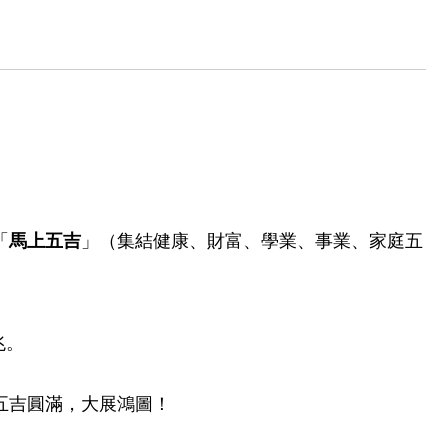
「
馬上五吉
」（集結健康、財富、學業、事業、家庭五
兆。
五吉圓滿，大展鴻圖！