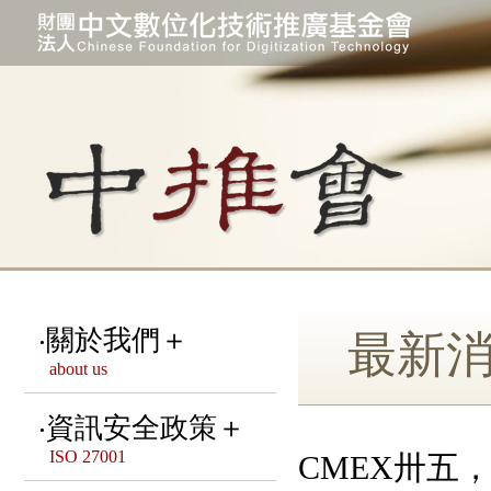
關於我們＋
最新
about us
宗旨 & 緣起
資訊安全政策＋
ISO 27001
CMEX卅五
本會組織架構