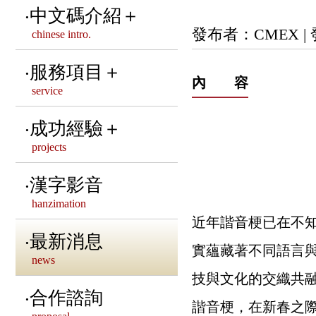
資訊安全政策說明
中文碼介紹＋
董事長 & 副董事長 &
發布者：CMEX |
chinese intro.
隱私權政策聲明
秘書長的話
CNS相關中文碼標準
服務項目＋
內 容
service
歷屆董事會介紹
其他重要之CNS標準
中文共通標準制定
成功經驗＋
第十屆董事會介紹
國內外中文碼介紹
projects
中文造字管理服務
CMEX 卅五 • 有春
國際字元編碼組織介紹
服務客戶
漢字影音
注音調號數位排版
hanzimation
本會法律顧問
標準字型介紹
中文網站建置
近年諧音梗已在不
語文相關系統建置
最新消息
實蘊藏著不同語言
聯絡我們
news
漢字相關活動推廣
技與文化的交織共
合作諮詢
諧音梗，在新春之
NGO服務